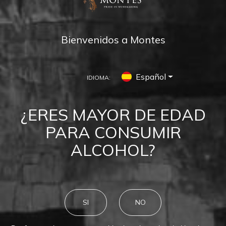
Bienvenidos a Montes
Español
IDIOMA:
MONTES
TWINS
¿ERES MAYOR DE EDAD
Tu otro yo
PARA CONSUMIR
ALCOHOL?
SI
NO