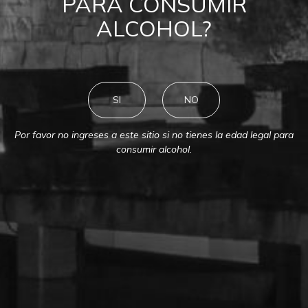
PARA CONSUMIR
ALCOHOL?
SI
NO
Por favor no ingreses a este sitio si no tienes la edad legal para
consumir alcohol.