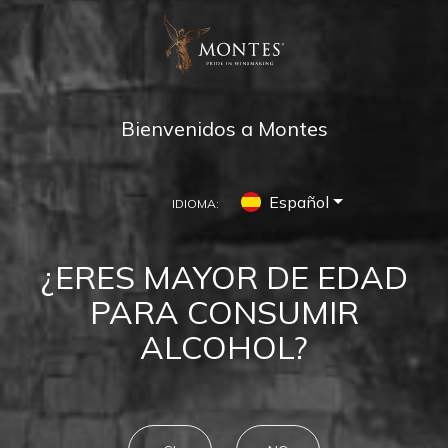
Bienvenidos a Montes
Español
IDIOMA:
MONTES
TAITA
¿ERES MAYOR DE EDAD
Wisdom in wine
PARA CONSUMIR
ALCOHOL?