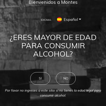
Bienvenidos a Montes
Español
IDIOMA:
VALLE DE COLCHAGUA
¿ERES MAYOR DE EDAD
Vive la Experiencia Montes en el
PARA CONSUMIR
Valle de Colchagua
ALCOHOL?
SI
NO
Por favor no ingreses a este sitio si no tienes la edad legal para
consumir alcohol.