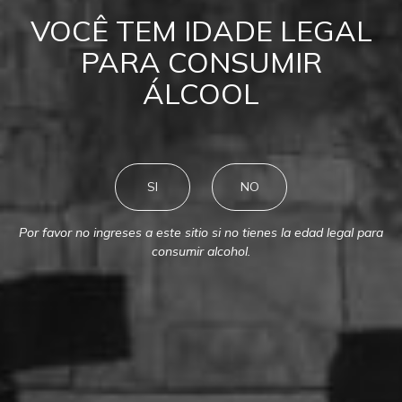
VOCÊ TEM IDADE LEGAL
MONTES
Previous
N
PARA CONSUMIR
ÁLCOOL
SI
NO
Por favor no ingreses a este sitio si no tienes la edad legal para
consumir alcohol.